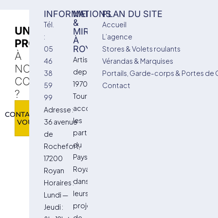
INFORMATIONS
MENUISERIE
PLAN DU SITE
&
Tél.
Accueil
UN
MIROITERIE
:
L’agence
À
PROJET
ROYAN
05
Stores & Volets roulants
À
Artisan
46
Vérandas & Marquises
NOUS
depuis
38
Portails, Garde-corps & Portes de
CONFIER
1970,
59
Contact
?
Tournié
99
accompagne
Adresse :
CONTACTEZ-
les
36 avenue
VOUS
particuliers
de
du
Rochefort,
Pays
17200
Royannais
Royan
dans
Horaires :
leurs
Lundi —
projets
Jeudi :
de