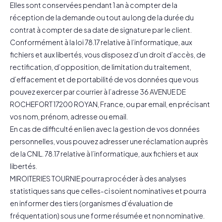
Elles sont conservées pendant 1 an à compter de la
réception de la demande ou tout au long de la durée du
contrat à compter de sa date de signature par le client.
Conformément à la loi 78.17 relative à l’informatique, aux
fichiers et aux libertés, vous disposez d’un droit d’accès, de
rectification, d’opposition, de limitation du traitement,
d’effacement et de portabilité de vos données que vous
pouvez exercer par courrier à l’adresse 36 AVENUE DE
ROCHEFORT 17200 ROYAN, France, ou par email, en précisant
vos nom, prénom, adresse ou email.
En cas de difficulté en lien avec la gestion de vos données
personnelles, vous pouvez adresser une réclamation auprès
de la CNIL. 78.17 relative à l’informatique, aux fichiers et aux
libertés.
MIROITERIES TOURNIE pourra procéder à des analyses
statistiques sans que celles-ci soient nominatives et pourra
en informer des tiers (organismes d’évaluation de
fréquentation) sous une forme résumée et non nominative.