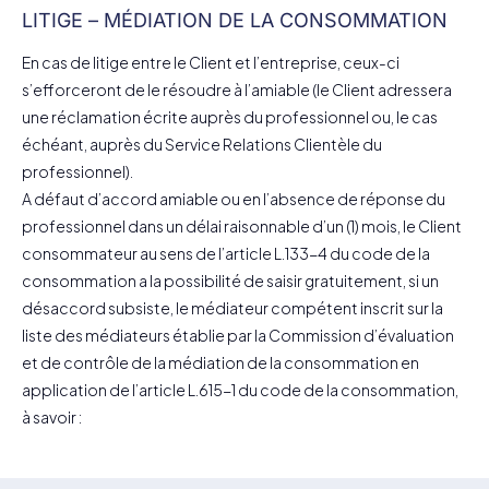
LITIGE – MÉDIATION DE LA CONSOMMATION
En cas de litige entre le Client et l’entreprise, ceux-ci
s’efforceront de le résoudre à l’amiable (le Client adressera
une réclamation écrite auprès du professionnel ou, le cas
échéant, auprès du Service Relations Clientèle du
professionnel).
A défaut d’accord amiable ou en l’absence de réponse du
professionnel dans un délai raisonnable d’un (1) mois, le Client
consommateur au sens de l’article L.133-4 du code de la
consommation a la possibilité de saisir gratuitement, si un
désaccord subsiste, le médiateur compétent inscrit sur la
liste des médiateurs établie par la Commission d’évaluation
et de contrôle de la médiation de la consommation en
application de l’article L.615-1 du code de la consommation,
à savoir :