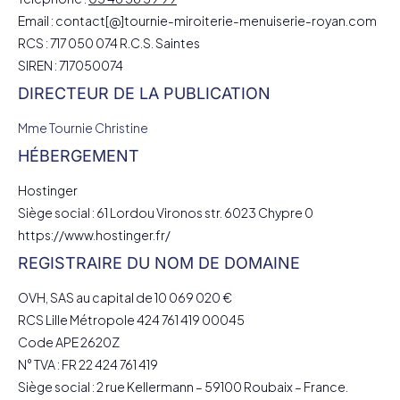
Email : contact[@]tournie-miroiterie-menuiserie-royan.com
RCS : 717 050 074 R.C.S. Saintes
SIREN : 717050074
DIRECTEUR DE LA PUBLICATION
Mme Tournie Christine
HÉBERGEMENT
Hostinger
Siège social : 61 Lordou Vironos str. 6023 Chypre 0
https://www.hostinger.fr/
REGISTRAIRE DU NOM DE DOMAINE
OVH, SAS au capital de 10 069 020 €
RCS Lille Métropole 424 761 419 00045
Code APE 2620Z
N° TVA : FR 22 424 761 419
Siège social : 2 rue Kellermann – 59100 Roubaix – France.